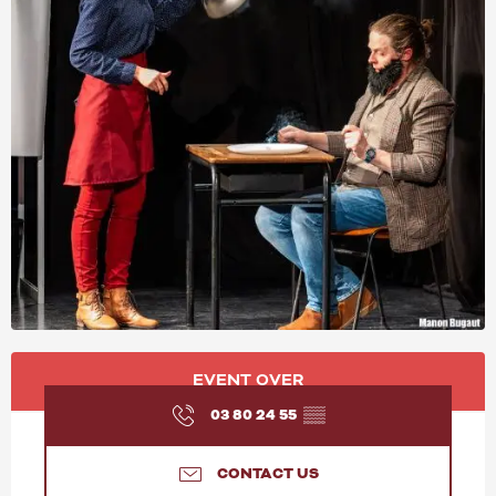
OPENING HOURS & CONT
EVENT OVER
03 80 24 55
▒▒
CONTACT US