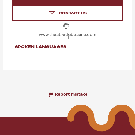
CONTACT US
www.theatredebeaune.com
SPOKEN LANGUAGES
SPOKEN LANGUAGES
Report mistake