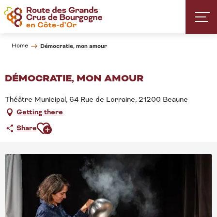
Aller
au
contenu
principal
Home
Démocratie, mon amour
DÉMOCRATIE, MON AMOUR
Théâtre Municipal, 64 Rue de Lorraine, 21200 Beaune
Getting there
Ajouter aux favoris
Share