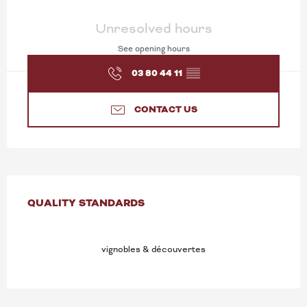
OPENING HOURS & CONT
Unresolved hours
See opening hours
03 80 44 11
▒▒
CONTACT US
SERVICES OFFERED
QUALITY STANDARDS
QUALITY STANDARDS
vignobles & découvertes