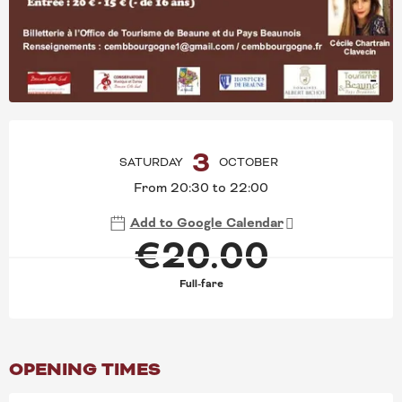
OPENING HOURS & CONT
3
SATURDAY
OCTOBER
From 20:30 to 22:00
Add to Google Calendar
€20.00
Full-fare
OPENING TIMES