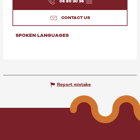
06 80 30 36
▒▒
CONTACT US
SPOKEN LANGUAGES
SPOKEN LANGUAGES
Report mistake