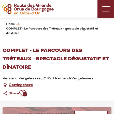
Aller
au
contenu
principal
Home
COMPLET - Le Parcours des Tréteaux - spectacle dégustatif et
dînatoire
COMPLET - LE PARCOURS DES
TRÉTEAUX - SPECTACLE DÉGUSTATIF ET
DÎNATOIRE
Pernand Vergelesses, 21420 Pernand-Vergelesses
Getting there
Ajouter aux favoris
Share