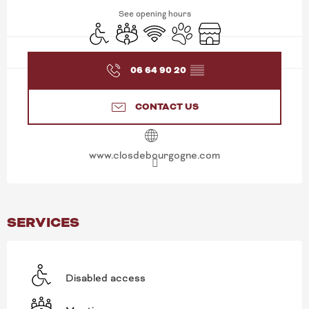
See opening hours
Disabled access
Meeting room
Wifi
Animals accepted
Shop
06 64 90 20
▒▒
CONTACT US
www.closdebourgogne.com
SERVICES
Disabled access