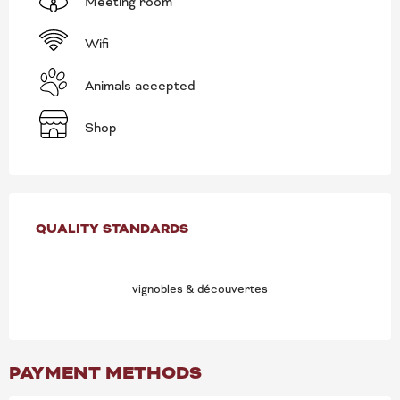
Meeting room
Wifi
Animals accepted
Shop
SERVICES OFFERED
QUALITY STANDARDS
QUALITY STANDARDS
vignobles & découvertes
PAYMENT METHODS