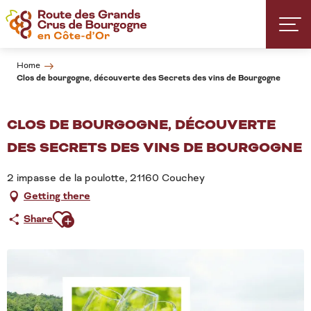
Aller
au
contenu
principal
Home
Clos de bourgogne, découverte des Secrets des vins de Bourgogne
CLOS DE BOURGOGNE, DÉCOUVERTE
DES SECRETS DES VINS DE BOURGOGNE
2 impasse de la poulotte, 21160 Couchey
Getting there
Ajouter aux favoris
Share