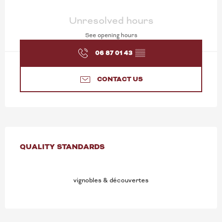
OPENING HOURS & CONT
Unresolved hours
See opening hours
06 87 01 43
▒▒
CONTACT US
SERVICES OFFERED
QUALITY STANDARDS
QUALITY STANDARDS
vignobles & découvertes