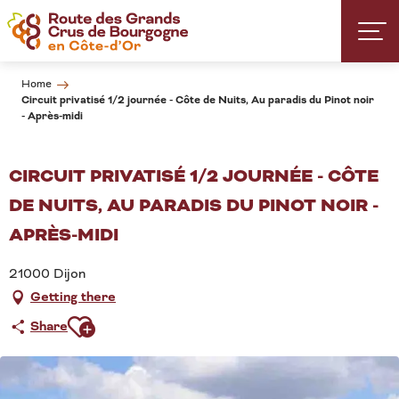
Aller
au
contenu
principal
Home
Circuit privatisé 1/2 journée - Côte de Nuits, Au paradis du Pinot noir
- Après-midi
CIRCUIT PRIVATISÉ 1/2 JOURNÉE - CÔTE
DE NUITS, AU PARADIS DU PINOT NOIR -
APRÈS-MIDI
21000 Dijon
Getting there
Ajouter aux favoris
Share