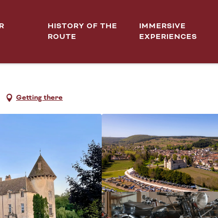
 et de la voiture de course
R
HISTORY OF THE
IMMERSIVE
ROUTE
EXPERIENCES
- MUSÉE DE LA MOTO, DE 
Getting there