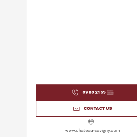
03 80 21 55
▒▒
CONTACT US
www.chateau-savigny.com