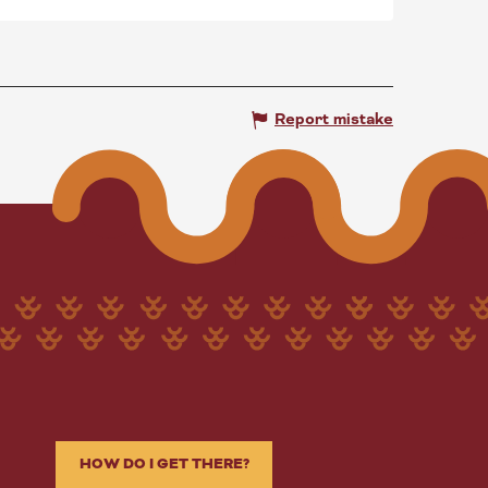
Report mistake
HOW DO I GET THERE?