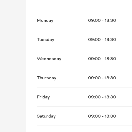
From
25 October 2026
until
24 December 
Monday
09:00 - 18:30
From
26 December 2026
until
31 December
Tuesday
09:00 - 18:30
Wednesday
09:00 - 18:30
Thursday
09:00 - 18:30
Friday
09:00 - 18:30
Saturday
09:00 - 18:30