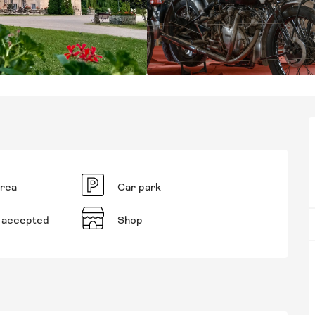
area
Car park
 accepted
Shop