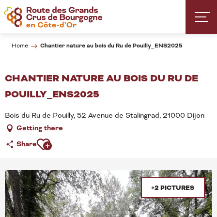
Aller
au
contenu
principal
Chantier nature au bois du Ru de Pouilly_ENS2025
Home
CHANTIER NATURE AU BOIS DU RU DE
POUILLY_ENS2025
Bois du Ru de Pouilly, 52 Avenue de Stalingrad, 21000 Dijon
Getting there
Ajouter aux favoris
Share
+2 PICTURES