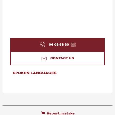
06 03 98 30
▒▒
CONTACT US
SPOKEN LANGUAGES
SPOKEN LANGUAGES
Report mistake