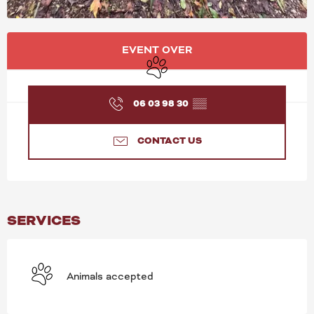
OPENING HOURS & CONT
EVENT OVER
Animals accepted
06 03 98 30
▒▒
CONTACT US
SERVICES
Animals accepted