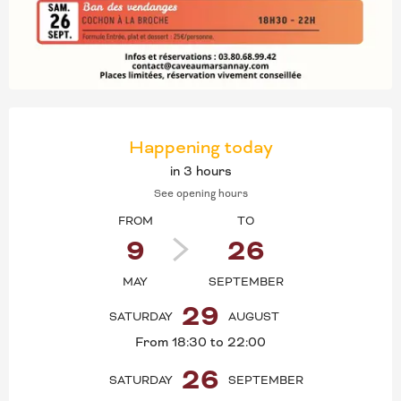
OPENING HOURS & CONT
Happening today
in 3 hours
See opening hours
FROM
TO
9
26
MAY
SEPTEMBER
29
SATURDAY
AUGUST
From 18:30 to 22:00
26
SATURDAY
SEPTEMBER