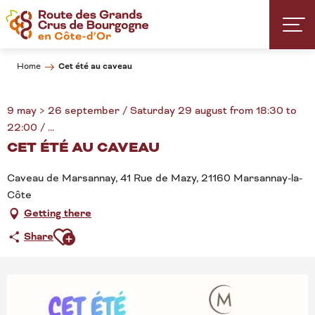
Aller
au
contenu
principal
Cet été au caveau
Home
9 may > 26 september / Saturday 29 august from 18:30 to
22:00 / ...
CET ÉTÉ AU CAVEAU
Caveau de Marsannay, 41 Rue de Mazy, 21160 Marsannay-la-
Côte
Getting there
Ajouter aux favoris
Share