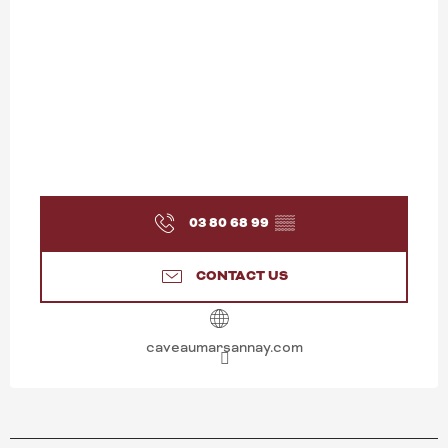
03 80 68 99
▒▒
CONTACT US
caveaumarsannay.com