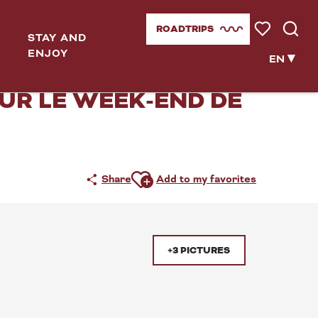
ion
ROADTRIPS
STAY AND
Voir les favor
Searc
ENJOY
024 À SAINT-ROMAIN
EN
UR LE WEEK-END DE
Ajouter aux favoris
Share
Add to my favorites
+3 PICTURES