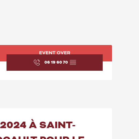
OPENING HOURS & C
EVENT OVER
06 19 60 70
▒▒
2024 À SAINT-