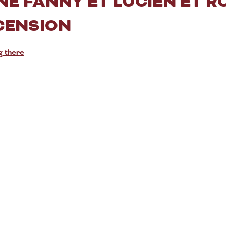
E FANNY ET LUCIEN ET R
CENSION
g there