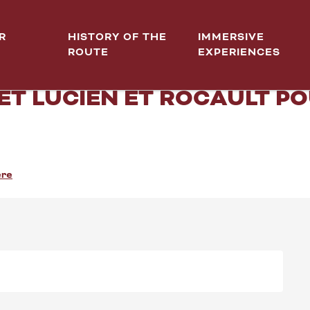
t-Romain au Domaine Fanny et Lucien et Rocault pour le week-end de l'Ascens
R
HISTORY OF THE
IMMERSIVE
ROUTE
EXPERIENCES
STATION DU MILLÉSIME 2
ET LUCIEN ET ROCAULT PO
ere