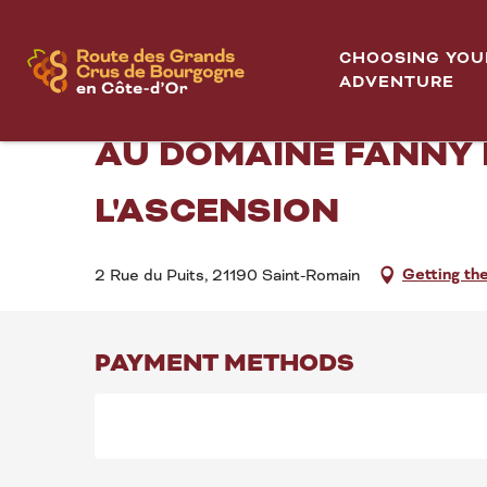
Aller
Cave ouverte, dégustation du millésime 2024 à Sain
Home
au
CHOOSING YOU
contenu
ADVENTURE
CAVE OUVERTE, DÉGU
principal
AU DOMAINE FANNY 
L'ASCENSION
Getting th
2 Rue du Puits, 21190 Saint-Romain
PAYMENT METHODS