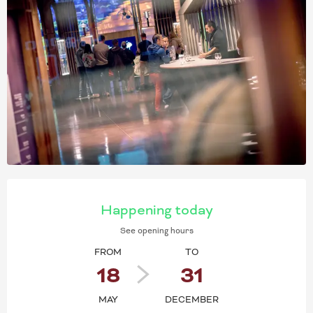
OPENING HOURS & CONT
Happening today
See opening hours
FROM
TO
18
31
MAY
DECEMBER