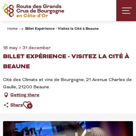
Aller
au
contenu
principal
Billet Expérience - Visitez la Cité à Beaune
Home
18 may > 31 december
BILLET EXPÉRIENCE - VISITEZ LA CITÉ À
BEAUNE
Cité des Climats et vins de Bourgogne, 21 Avenue Charles de
Gaulle, 21200 Beaune
Getting there
Ajouter aux favoris
Share