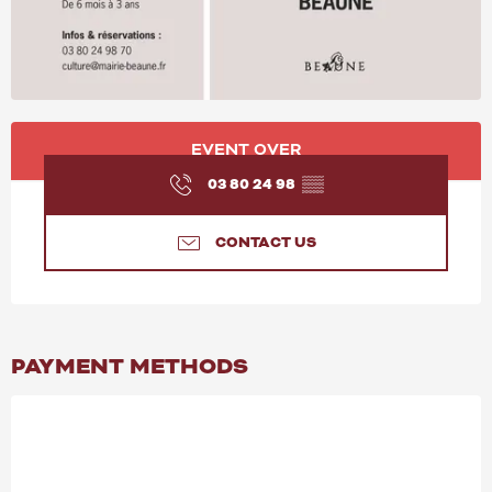
OPENING HOURS & CONT
EVENT OVER
03 80 24 98
▒▒
CONTACT US
PAYMENT METHODS