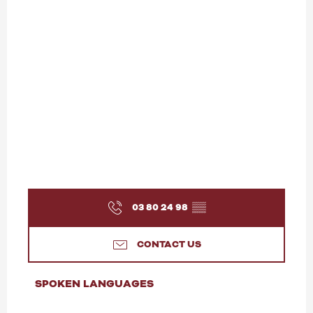
03 80 24 98
▒▒
CONTACT US
SPOKEN LANGUAGES
SPOKEN LANGUAGES