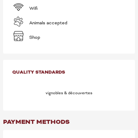
Wifi
Animals accepted
Shop
SERVICES OFFERED
QUALITY STANDARDS
QUALITY STANDARDS
vignobles & découvertes
PAYMENT METHODS