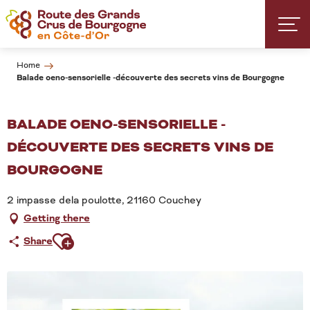
Aller
au
contenu
principal
Home
Balade oeno-sensorielle -découverte des secrets vins de Bourgogne
BALADE OENO-SENSORIELLE -
DÉCOUVERTE DES SECRETS VINS DE
BOURGOGNE
2 impasse dela poulotte, 21160 Couchey
Getting there
Ajouter aux favoris
Share