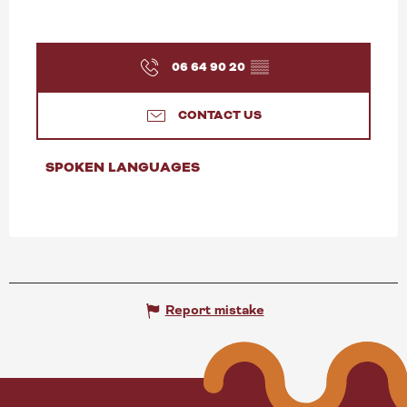
06 64 90 20
▒▒
CONTACT US
SPOKEN LANGUAGES
SPOKEN LANGUAGES
Report mistake