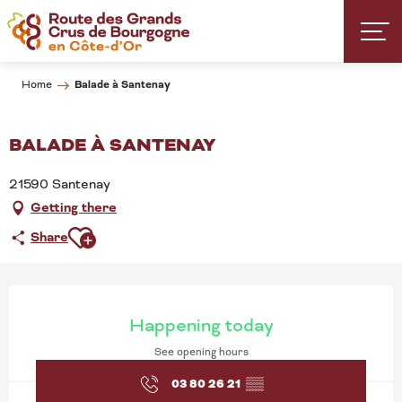
Aller
au
contenu
principal
Balade à Santenay
Home
BALADE À SANTENAY
21590 Santenay
Getting there
Ajouter aux favoris
Share
OPENING HOURS & CONT
Happening today
See opening hours
03 80 26 21
▒▒