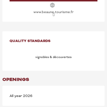
www.beaune-tourisme.fr
SERVICES OFFERED
QUALITY STANDARDS
QUALITY STANDARDS
vignobles & découvertes
OPENINGS
All year 2026