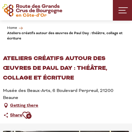
Aller
au
contenu
principal
Home
Ateliers créatifs autour des œuvres de Paul Day : théâtre, collage et
écriture
ATELIERS CRÉATIFS AUTOUR DES
ŒUVRES DE PAUL DAY : THÉÂTRE,
COLLAGE ET ÉCRITURE
Musée des Beaux-Arts, 6 Boulevard Perpreuil, 21200
Beaune
Getting there
Ajouter aux favoris
Share