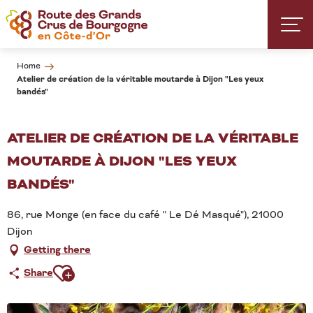
Aller
au
contenu
principal
Home
Atelier de création de la véritable moutarde à Dijon "Les yeux
bandés"
ATELIER DE CRÉATION DE LA VÉRITABLE
MOUTARDE À DIJON "LES YEUX
BANDÉS"
86, rue Monge (en face du café " Le Dé Masqué"), 21000
Dijon
Getting there
Ajouter aux favoris
Share