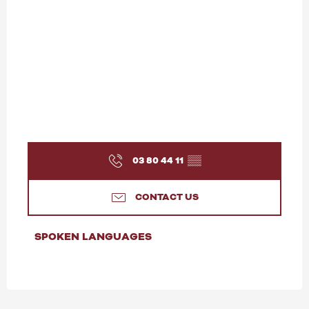
03 80 44 11
▒▒
CONTACT US
SPOKEN LANGUAGES
SPOKEN LANGUAGES