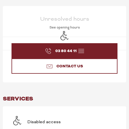
OPENING HOURS & CONT
Unresolved hours
See opening hours
Disabled access
03 80 44 11
▒▒
CONTACT US
SERVICES
Disabled access