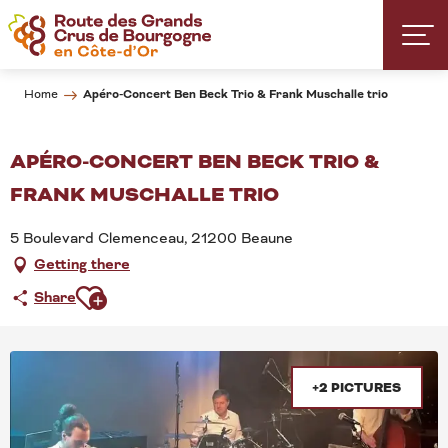
Aller
au
contenu
principal
Apéro-Concert Ben Beck Trio & Frank Muschalle trio
Home
APÉRO-CONCERT BEN BECK TRIO &
FRANK MUSCHALLE TRIO
5 Boulevard Clemenceau, 21200 Beaune
Getting there
Ajouter aux favoris
Share
+2 PICTURES