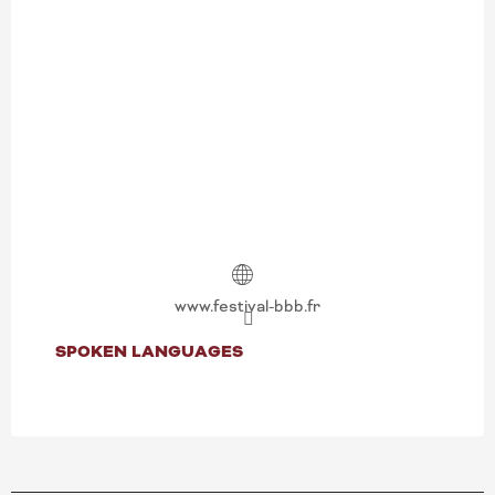
www.festival-bbb.fr
SPOKEN LANGUAGES
SPOKEN LANGUAGES