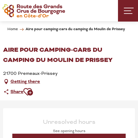
Aller
au
contenu
principal
Aire pour camping-cars du camping du Moulin de Prissey
Home
AIRE POUR CAMPING-CARS DU
CAMPING DU MOULIN DE PRISSEY
21700 Premeaux-Prissey
Getting there
Ajouter aux favoris
Share
OPENING HOURS & CONT
Unresolved hours
See opening hours