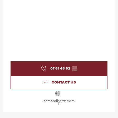
07 61 48 62
▒▒
CONTACT US
armandheitz.com