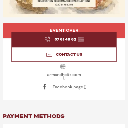
OPENING HOURS & CONT
EVENT OVER
07 61 48 62
▒▒
CONTACT US
armandheitz.com
Facebook page
PAYMENT METHODS