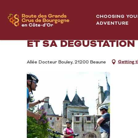
Aller
Active Tours - Demi-journée balade vélo dans le vign
Home
au
CHOOSING YOU
contenu
ADVENTURE
ACTIVE TOURS - DEM
principal
ET SA DÉGUSTATION
Getting 
Allée Docteur Bouley, 21200 Beaune