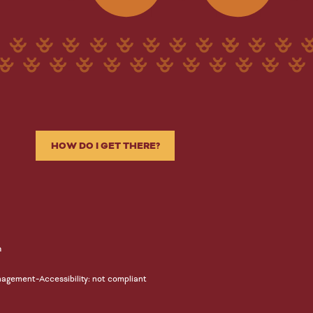
HOW DO I GET THERE?
n
-
nagement
Accessibility: not compliant