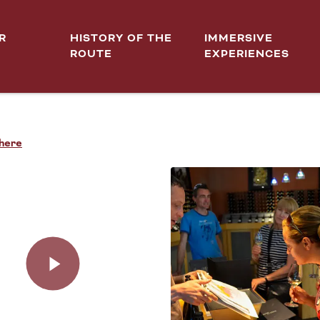
oble et sa dégustation
R
HISTORY OF THE
IMMERSIVE
ROUTE
EXPERIENCES
I-JOURNÉE BALADE VÉLO 
there