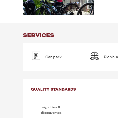
SERVICES
Car park
Picnic 
SERVICES OFFE
QUALITY STANDARDS
QUALITY STANDARDS
vignobles &
découvertes