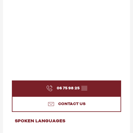
06 75 98 25
▒▒
CONTACT US
SPOKEN LANGUAGES
SPOKEN LANGUAGES