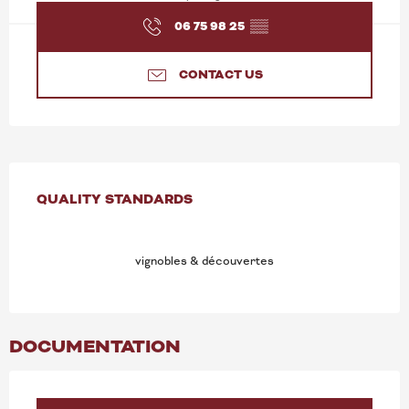
06 75 98 25
▒▒
CONTACT US
SERVICES OFFERED
QUALITY STANDARDS
QUALITY STANDARDS
vignobles & découvertes
DOCUMENTATION