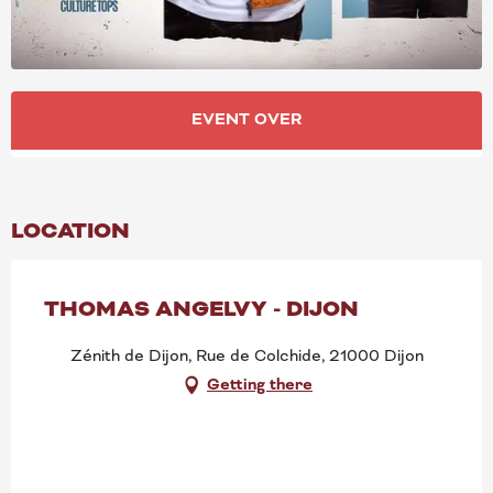
OPENING HOURS & CONT
EVENT OVER
LOCATION
THOMAS ANGELVY - DIJON
Zénith de Dijon, Rue de Colchide, 21000 Dijon
Getting there