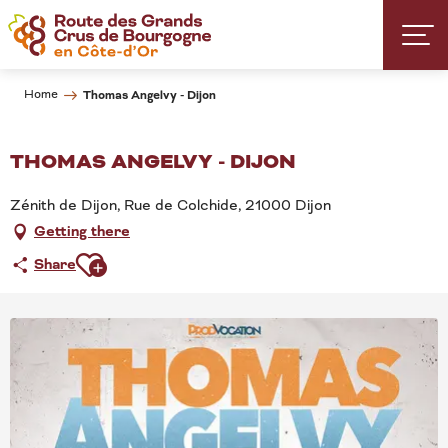
Aller
au
contenu
principal
Home
Thomas Angelvy - Dijon
THOMAS ANGELVY - DIJON
Zénith de Dijon, Rue de Colchide, 21000 Dijon
Getting there
Ajouter aux favoris
Share