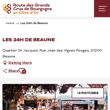
Aller
au
contenu
principal
Les 24H de Beaune
Home
LES 24H DE BEAUNE
Quartier St Jacques, Rue Jean des Vignes Rouges, 21200
Beaune
Getting there
Ajouter aux favoris
Share
+3 PICTURES