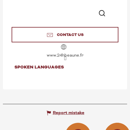
Search
CONTACT US
www.24hbeaune.fr
SPOKEN LANGUAGES
SPOKEN LANGUAGES
Report mistake